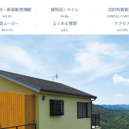
古・新築販売情報
貸別荘システム
目的別賃貸
SALES
Rvilla
RENTAL CON
設ムービー
よくある質問
アクセ
MOVIE
Q&A
ACCESS